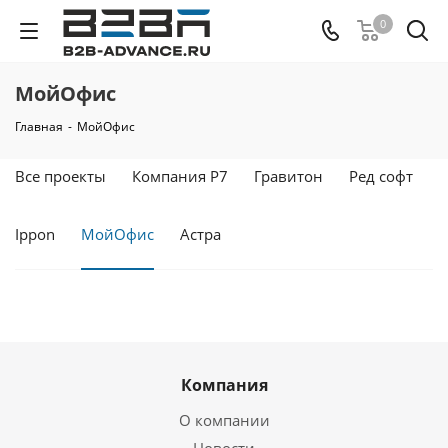
0
МойОфис
Главная
-
МойОфис
Все проекты
Компания Р7
Гравитон
Ред софт
Ippon
МойОфис
Астра
Компания
О компании