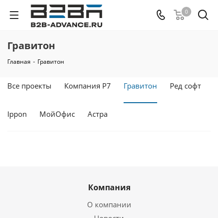
0
Гравитон
Главная
-
Гравитон
Все проекты
Компания Р7
Гравитон
Ред софт
Ippon
МойОфис
Астра
Компания
О компании