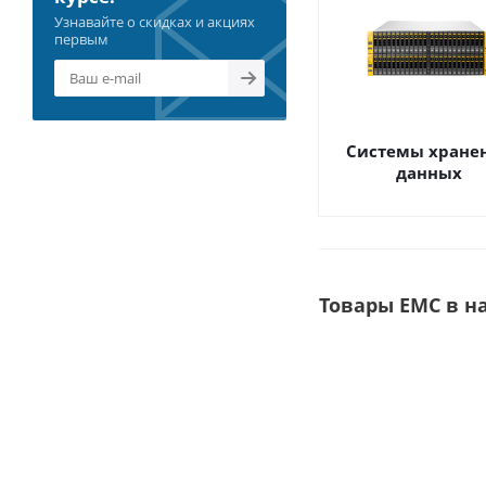
Узнавайте о скидках и акциях
первым
Системы хране
данных
Товары EMC в н