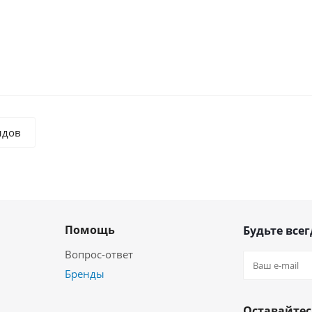
сткий диск EMC SAS 800GB 10000 2.5
Доступно к заказу
22 321
₽
/шт
ндов
Помощь
Будьте всег
Вопрос-ответ
Бренды
Оставайтес