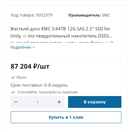
Код товара: 5052379
Производитель:
EMC
Жесткий диск EMC 3.84TB 12G SAS 2.5" SSD for
Unity — это твердотельный накопитель (SSD)
высокой производительности, разработанный
Подробнее
специально для систем хранения данных серии
EMC Unity. Это идеальное решение для
требовательных сред, где необходима быстрая
87 204
₽
/шт
обработка больших объемов данных и высокая
Мало
надежность. Модель оснащена современным
Срок поставки: 6-8 недель
интерфейсом SAS 12 Гбит/с, что обеспечивает
Уточняйте, пожалуйста, наличие
сверхбыстрое чтение и запись данных.
В корзину
Купить в 1 клик