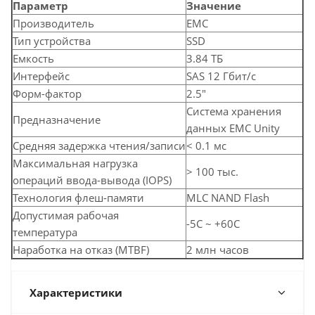
Параметр
Значение
Производитель
EMC
Тип устройства
SSD
Емкость
3.84 ТБ
Интерфейс
SAS 12 Гбит/с
Форм-фактор
2.5"
Система хранения
Предназначение
данных EMC Unity
Средняя задержка чтения/записи
< 0.1 мс
Максимальная нагрузка
> 100 тыс.
операций ввода-вывода (IOPS)
Технология флеш-памяти
MLC NAND Flash
Допустимая рабочая
-5C ~ +60C
температура
Наработка на отказ (MTBF)
2 млн часов
Характеристики