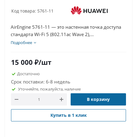
Код товара: 5761-11
AirEngine 5761-11 — это настенная точка доступа
стандарта Wi-Fi 5 (802.11ac Wave 2),
предназначенная для установки в гостиничных
Подробнее
номерах, общежитиях, больничных палатах и
небольших офисах. Устройство обеспечивает
15 000
₽
/шт
стабильное беспроводное соединение и является
экономичным решением для модернизации сетей
Достаточно
предыдущего поколения.
Срок поставки: 6-8 недель
Уточняйте, пожалуйста, наличие
В корзину
Купить в 1 клик