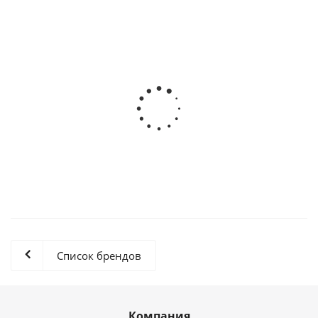
05-60003-00 Опция Slim
4 118.40
₽
/шт
Список брендов
Компания