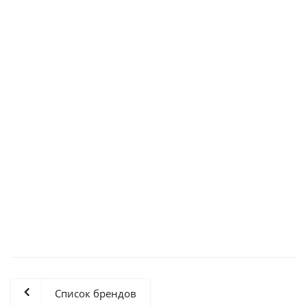
MTA18ADF2G72AZ-2G6 Оперативная память Micron
7 025
₽
/шт
MTFDDAK1T9TDS-1AW15ABYY SSD накопитель Micron
24 222
₽
/шт
Список брендов