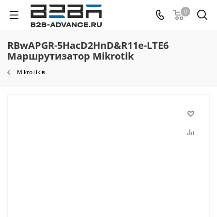
0
RBwAPGR-5HacD2HnD&R11e-LTE6
Маршрутизатор Mikrotik
MikroTik в