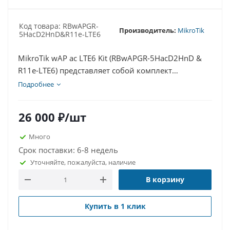
Код товара: RBwAPGR-
Производитель:
MikroTik
5HacD2HnD&R11e-LTE6
MikroTik wAP ac LTE6 Kit (RBwAPGR-5HacD2HnD &
R11e-LTE6) представляет собой комплект
оборудования, предназначенный для
Подробнее
организации высокоскоростного беспроводного
подключения к сети Интернет через мобильную
26 000
₽
/шт
связь стандарта LTE. Этот комплект включает два
основных компонента:
Много
Срок поставки: 6-8 недель
Уточняйте, пожалуйста, наличие
В корзину
Купить в 1 клик