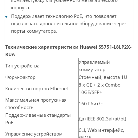
комплектующих и усиленного металлического
корпуса.
Поддерживает технологию PoE, что позволяет
подключать дополнительное оборудование через
порты коммутатора.
Технические характеристики Huawei S5751-L8LP2X-
RUA
Управляемый
Тип устройства
коммутатор
Форм-фактор
Стоечный, высота 1U
8 x GE + 2 x Combo
Количество портов Ethernet
10GE/SFP+
Максимальная пропускная
160 Гбит/с
способность
Поддерживаемые стандарты
Да (IEEE 802.3af/at/bt)
PoE
CLI, Web интерфейс,
Управление устройством
SNMP