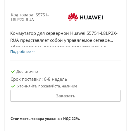
Код товара: S5751-
L8LP2X-RUA
Коммутатор для серверной Huawei S5751-L8LP2X-
RUA представляет собой управляемое сетевое
оборудование, подходящее для установки в
Подробнее
серверный шкаф и организации
высокоскоростной и надёжной корпоративной
сети. Этот коммутатор обеспечивает стабильную
Достаточно
передачу данных даже при значительных
Срок поставки: 6-8 недель
нагрузках и высокой интенсивности трафика.
Уточняйте, пожалуйста, наличие
Заказать
Стоимость товара указана с НДС 22%.