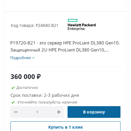
Код товара: P24840-B21
P19720-B21 - это сервер HPE ProLiant DL380 Gen10.
Защищенный 2U HPE ProLiant DL380 Gen10,
адаптируемый к различным рабочим нагрузкам и
Подробнее
средам, обеспечивает производительность
мирового класса с оптимальным балансом
360 000
₽
расширяемости и масштабируемости.
Разработанный с учетом высочайшей
Достаточно
универсальности и отказоустойчивости, при
Срок поставки: 2-3 рабочих дня
наличии всеобъемлющей гарантии, он идеально
Уточняйте, пожалуйста, наличие
подходит для различных сред: от контейнеров до
В корзину
облака и больших данных. Стандартизация на
самой надежной в отрасли вычислительной
платформе.
Купить в 1 клик