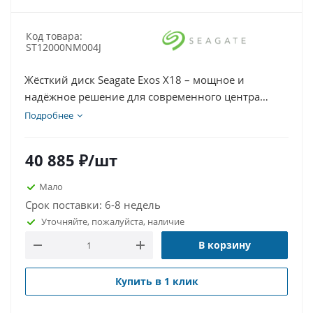
Код товара:
ST12000NM004J
Жёсткий диск Seagate Exos X18 – мощное и
надёжное решение для современного центра
обработки данных, рассчитанное на серьёзные
Подробнее
профессиональные нагрузки. Данный продукт
прекрасно подходит для корпоративных серверов,
40 885
₽
/шт
архивирования данных, реализации
высоконадёжных систем хранения и прочих
Мало
специализированных задач.
Срок поставки: 6-8 недель
Уточняйте, пожалуйста, наличие
В корзину
Купить в 1 клик