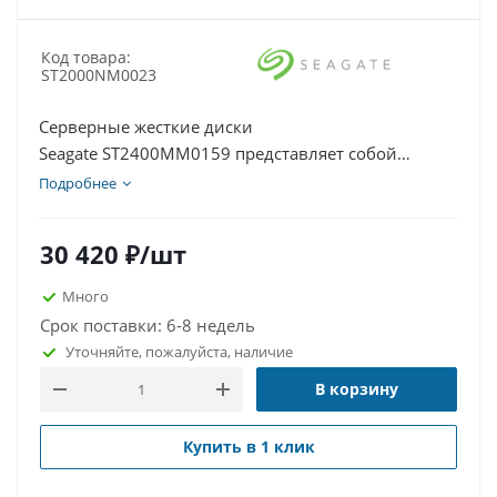
Код товара:
ST2000NM0023
Серверные жесткие диски
Seagate ST2400MM0159 представляет собой
профессиональный накопитель типа HDD форм-
Подробнее
фактора 3,5 дюйма производства компании
Seagate Technology. Этот продукт разработан для
30 420
₽
/шт
серверных решений, систем резервного
копирования и корпоративных сред, где
Много
требуются большие объемы хранения данных при
Срок поставки: 6-8 недель
высокой производительности и минимальных
Уточняйте, пожалуйста, наличие
затратах энергии.
В корзину
Купить в 1 клик