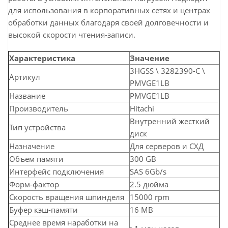
для использования в корпоративных сетях и центрах
обработки данных благодаря своей долговечности и
высокой скорости чтения-записи.
Характеристика
Значение
3HGSS \ 3282390-C \
Артикул
PMVGE1LB
Название
PMVGE1LB
Производитель
Hitachi
Внутренний жесткий
Тип устройства
диск
Назначение
Для серверов и СХД
Объем памяти
300 GB
Интерфейс подключения
SAS 6Gb/s
Форм-фактор
2.5 дюйма
Скорость вращения шпинделя
15000 rpm
Буфер кэш-памяти
16 MB
Среднее время наработки на