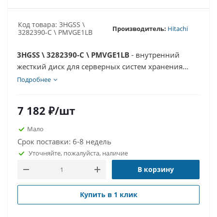
Код товара: 3HGSS \
Производитель:
Hitachi
3282390-C \ PMVGE1LB
3HGSS \ 3282390-C \ PMVGE1LB
- внутренний
жесткий диск для серверных систем хранения
данных (СХД) производства Hitachi. Данный
Подробнее
продукт обладает отличными показателями
надежности и производительности, обеспечивая
7 182
₽
/шт
стабильность работы в условиях интенсивных
нагрузок. Подходит для использования в
Мало
корпоративных сетях и центрах обработки
Срок поставки: 6-8 недель
данных благодаря своей долговечности и
Уточняйте, пожалуйста, наличие
высокой скорости чтения-записи.
В корзину
Купить в 1 клик