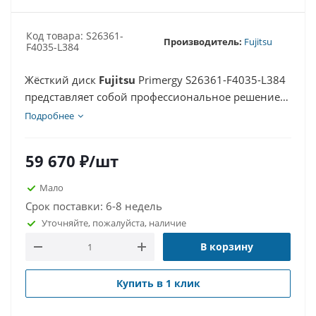
Код товара: S26361-
Производитель:
Fujitsu
F4035-L384
Жёсткий диск
Fujitsu
Primergy S26361-F4035-L384
представляет собой профессиональное решение
корпоративного уровня ёмкостью 2.4 ТБ,
Подробнее
предназначенное для установки в серверы серий
RX2530M5 и RX2540M5. Отличительной
59 670
₽
/шт
особенностью является поддержка горячего
подключения (Hot-Swap), обеспечивающего
Мало
бесперебойную работу даже при замене жёстких
Срок поставки: 6-8 недель
дисков.
Уточняйте, пожалуйста, наличие
В корзину
Купить в 1 клик