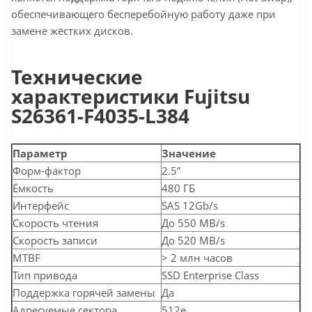
обеспечивающего бесперебойную работу даже при
замене жёстких дисков.
Технические
характеристики Fujitsu
S26361-F4035-L384
Параметр
Значение
Форм-фактор
2.5”
Ёмкость
480 ГБ
Интерфейс
SAS 12Gb/s
Скорость чтения
До 550 MB/s
Скорость записи
До 520 MB/s
MTBF
> 2 млн часов
Тип привода
SSD Enterprise Class
Поддержка горячей замены
Да
Адресуемые сектора
512e