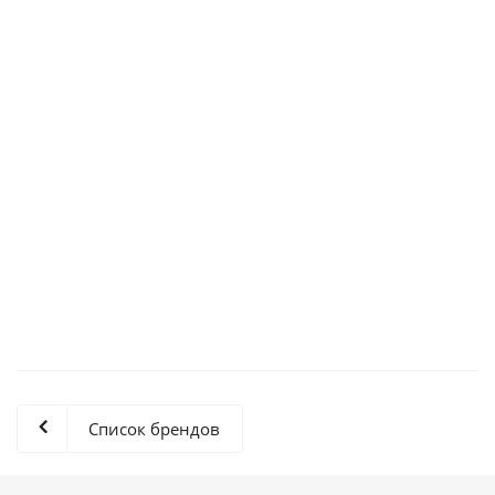
29 328
₽
/шт
WD6002FFWX-68TZ4N0 Жесткий диск Western SATA III 6TB
7200 2.5
18 785
₽
/шт
Список брендов