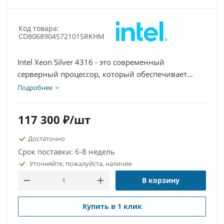
Код товара:
CD8068904572101SRKHM
Intel Xeon Silver 4316 - это современный
серверный процессор, который обеспечивает
отличный баланс между производительностью,
Подробнее
энергоэффективностью и стоимостью. Благодаря
20 физическим ядрам и 40 потокам, а также
117 300
₽
/шт
увеличенному объёму кэш-памяти, он отлично
подходит для виртуализации, облачных
Достаточно
вычислений, работы с базами данных и
Срок поставки: 6-8 недель
построения надёжных серверных решений. Если
Уточняйте, пожалуйста, наличие
вы ищете серверные процессоры Intel для
В корзину
модернизации инфраструктуры или хотите купить
процессоры оптом, Xeon Silver 4316 станет
надёжной основой для ваших бизнес-задач.
Купить в 1 клик