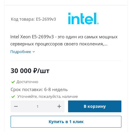
Код товара: E5-2699v3
Intel Xeon E5-2699v3 - это один из самых мощных
серверных процессоров своего поколения,
созданный для решения самых ресурсоёмких
Подробнее
задач в современных дата-центрах. Благодаря 18
физическим ядрам и 36 потокам, а также
30 000
₽
/шт
огромному объёму кэш-памяти, он обеспечивает
исключительную скорость обработки данных, что
Достаточно
делает его идеальным выбором для
Срок поставки: 6-8 недель
виртуализации, аналитики больших данных,
Уточняйте, пожалуйста, наличие
высокопроизводительных вычислений (HPC) и
В корзину
построения масштабируемых серверных
платформ. Если вы ищете серверные процессоры
Intel для модернизации инфраструктуры или
Купить в 1 клик
планируете купить процессоры оптом, E5-2699v3