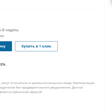
т процессор обеспечивает беспрецедентный уровень
ной мощности. Базовая тактовая частота 2,45 ГГц в
мом кэш-памяти (256 Мб) позволяет эффективно
ией, аналитикой больших данных, моделированием
адачами.
6-8 недель
чие
ину
Купить в 1 клик
22%.
, могут отличаться от реального внешнего вида. Комплектация
водителем без предварительного уведомления. Данное
является публичной офертой