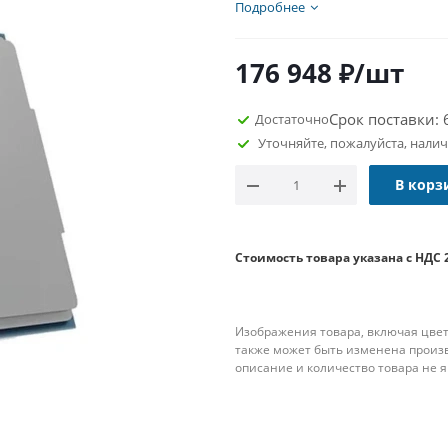
количеством ядер - 64, это
Подробнее
параллелизма и вычислитель
сочетании с огромным объё
176 948
₽
/шт
справляться с виртуализац
и другими ресурсоёмкими з
Срок поставки: 
Достаточно
Уточняйте, пожалуйста, нали
В корз
Стоимость товара указана с НДС 
Изображения товара, включая цвет
также может быть изменена произ
описание и количество товара не 