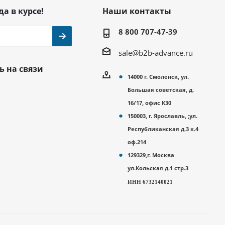
да в курсе!
Наши контакты
8 800 707-47-39
sale@b2b-advance.ru
ь на связи
14000 г. Смоленск, ул.
Большая советская, д.
16/17, офис К30
150003, г. Ярославль, ;ул.
Республиканская д.3 к.4
оф.214
129329,г. Москва
ул.Кольская д.1 стр.3
ИНН 6732140021