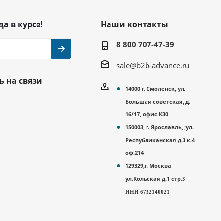
да в курсе!
Наши контакты
8 800 707-47-39
sale@b2b-advance.ru
ь на связи
14000 г. Смоленск, ул.
Большая советская, д.
16/17, офис К30
150003, г. Ярославль, ;ул.
Республиканская д.3 к.4
оф.214
129329,г. Москва
ул.Кольская д.1 стр.3
ИНН 6732140021