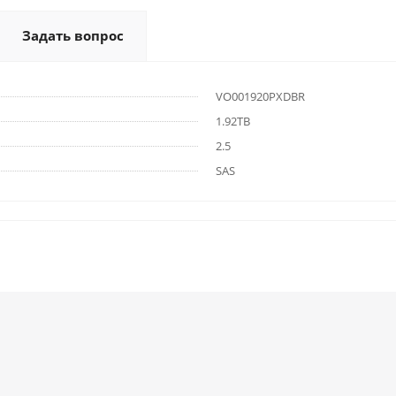
Задать вопрос
VO001920PXDBR
1.92TB
2.5
SAS