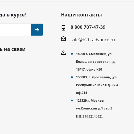
да в курсе!
Наши контакты
8 800 707-47-39
sale@b2b-advance.ru
ь на связи
14000 г. Смоленск, ул.
Большая советская, д.
16/17, офис К30
150003, г. Ярославль, ;ул.
Республиканская д.3 к.4
оф.214
129329,г. Москва
ул.Кольская д.1 стр.3
ИНН 6732140021