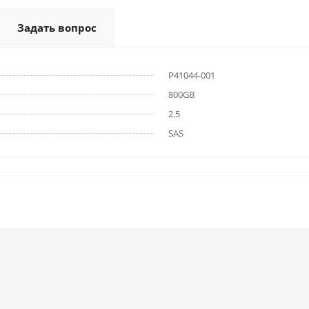
Задать вопрос
P41044-001
800GB
2.5
SAS