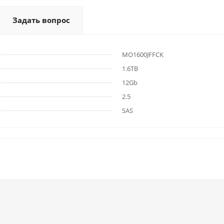
Задать вопрос
MO1600JFFCK
1.6TB
12Gb
2.5
SAS