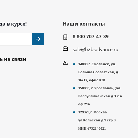
да в курсе!
Наши контакты
8 800 707-47-39
sale@b2b-advance.ru
ь на связи
14000 г. Смоленск, ул.
Большая советская, д.
16/17, офис К30
150003, г. Ярославль, ;ул.
Республиканская д.3 к.4
оф.214
129329,г. Москва
ул.Кольская д.1 стр.3
ИНН 6732140021