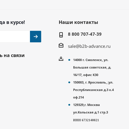
да в курсе!
Наши контакты
8 800 707-47-39
sale@b2b-advance.ru
ь на связи
14000 г. Смоленск, ул.
Большая советская, д.
16/17, офис К30
150003, г. Ярославль, ;ул.
Республиканская д.3 к.4
оф.214
129329,г. Москва
ул.Кольская д.1 стр.3
ИНН 6732140021