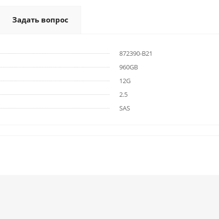
Задать вопрос
872390-B21
960GB
12G
2.5
SAS