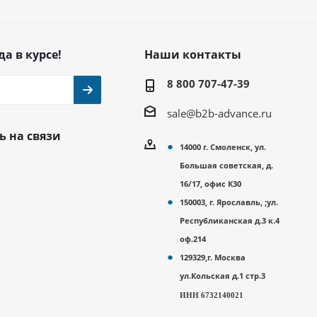
да в курсе!
Наши контакты
8 800 707-47-39
sale@b2b-advance.ru
ь на связи
14000 г. Смоленск, ул.
Большая советская, д.
16/17, офис К30
150003, г. Ярославль, ;ул.
Республиканская д.3 к.4
оф.214
129329,г. Москва
ул.Кольская д.1 стр.3
ИНН 6732140021