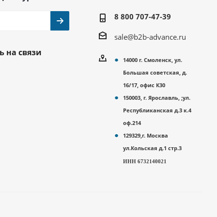
8 800 707-47-39
sale@b2b-advance.ru
ь на связи
14000 г. Смоленск, ул.
Большая советская, д.
16/17, офис К30
150003, г. Ярославль, ;ул.
Республиканская д.3 к.4
оф.214
129329,г. Москва
ул.Кольская д.1 стр.3
ИНН 6732140021