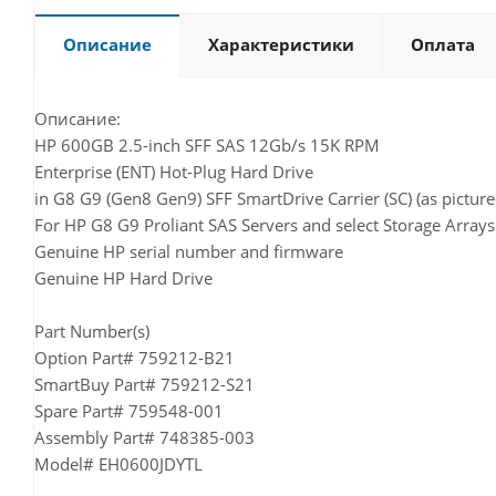
Описание
Характеристики
Оплата
Описание:
HP 600GB 2.5-inch SFF SAS 12Gb/s 15K RPM
Enterprise (ENT) Hot-Plug Hard Drive
in G8 G9 (Gen8 Gen9) SFF SmartDrive Carrier (SC) (as picture
For HP G8 G9 Proliant SAS Servers and select Storage Arrays
Genuine HP serial number and firmware
Genuine HP Hard Drive
Part Number(s)
Option Part# 759212-B21
SmartBuy Part# 759212-S21
Spare Part# 759548-001
Assembly Part# 748385-003
Model# EH0600JDYTL