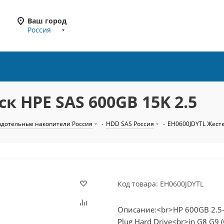
Ваш город
Россия
к HPE SAS 600GB 15K 2.5
рдотельные накопители Россия
-
HDD SAS Россия
-
EH0600JDYTL Жестк
Код товара: EH0600JDYTL
Описание:<br>HP 600GB 2.5-i
Plug Hard Drive<br>in G8 G9 (G