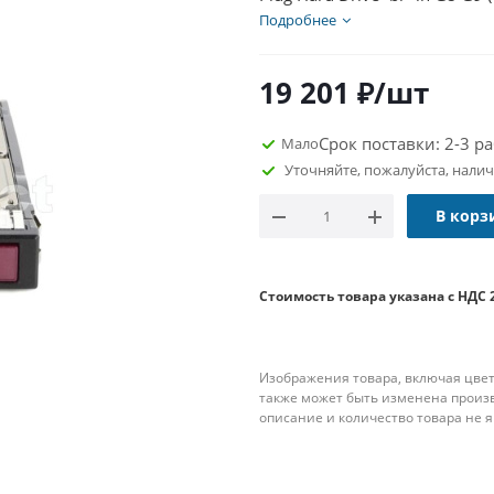
<br>For HP G8 G9 Proliant SAS
Подробнее
serial number and firmware<
<br>Option Part# 759212-B21
19 201
₽
/шт
759548-001<br>Assembly Pa
<br>Обзор: <br>SAS - это ло
Срок поставки: 2-3 р
Мало
установленные программны
Уточняйте, пожалуйста, нали
физического соединения. П
хранения данных растут и с
В корз
большая емкость, большая п
доступность, становятся ка
обработки данных должны б
Стоимость товара указана с НДС 
множества пользователей о
расширение и поддерживать
SCSI отвечает всем этим тр
Изображения товара, включая цвет
производительность.
также может быть изменена произ
описание и количество товара не 