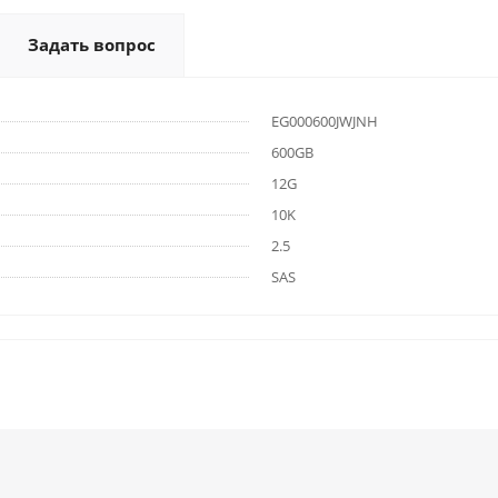
Задать вопрос
EG000600JWJNH
600GB
12G
10K
2.5
SAS