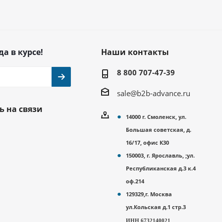
да в курсе!
Наши контакты
8 800 707-47-39
sale@b2b-advance.ru
ь на связи
14000 г. Смоленск, ул.
Большая советская, д.
16/17, офис К30
150003, г. Ярославль, ;ул.
Республиканская д.3 к.4
оф.214
129329,г. Москва
ул.Кольская д.1 стр.3
ИНН 6732140021