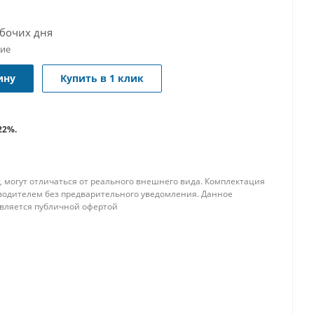
абочих дня
чие
ину
Купить в 1 клик
22%.
, могут отличаться от реального внешнего вида. Комплектация
водителем без предварительного уведомления. Данное
является публичной офертой