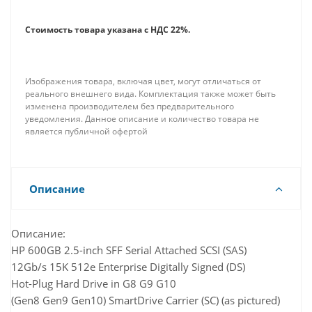
как Gen8, так и Gen9). Они идеально подходят для
обработки транзакций, приложений баз данных,
Стоимость товара указана с НДС 22%.
аналитики, высокопроизводительных
вычислений и бизнес-приложений. Накопитель
512e Advance Format идеально подходит для
Изображения товара, включая цвет, могут отличаться от
операционных систем и приложений с
реального внешнего вида. Комплектация также может быть
изменена производителем без предварительного
разрешением 4 КиБ. Они также поддерживают
уведомления. Данное описание и количество товара не
унаследованные собственные приложения с 512
является публичной офертой
КБ.
Описание
Описание:
HP 600GB 2.5-inch SFF Serial Attached SCSI (SAS)
12Gb/s 15K 512e Enterprise Digitally Signed (DS)
Hot-Plug Hard Drive in G8 G9 G10
(Gen8 Gen9 Gen10) SmartDrive Carrier (SC) (as pictured)