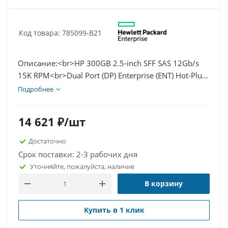
Код товара: 785099-B21
Описание:<br>HP 300GB 2.5-inch SFF SAS 12Gb/s
15K RPM<br>Dual Port (DP) Enterprise (ENT) Hot-Plug
Hard Drive<br>In HP 2.5-inch SFF SAS Hot-Plug Hard
Подробнее
Drive tray (as pictured)<br>For HP G1-G7 Proliant SFF
SAS Servers and select Storage Arrays<br>Genuine HP
14 621
₽
/шт
serial number and firmware<br>Genuine HP Hard
Drive<br><br>Part Number(s)<br>Option Part#
Достаточно
785099-B21<br>Spare Part# 785407-001<br>
Срок поставки: 2-3 рабочих дня
<br>Обзор: <br>Последовательный интерфейс
Уточняйте, пожалуйста, наличие
SCSI (SAS) - это логическая эволюция SCSI,
В корзину
сочетающая его давние преимущества
программного обеспечения с электрическим и
физическим подключением SAS. Поскольку
Купить в 1 клик
требования к корпоративным системам хранения