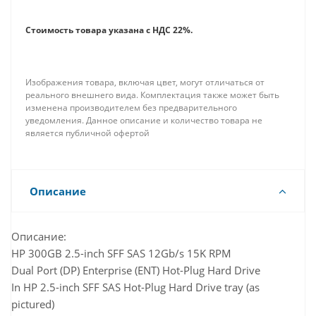
данных растут и становятся все более сложными,
такие факторы, как большая емкость, большая
Стоимость товара указана с НДС 22%.
плотность, масштабируемость безопасности и
доступность, становятся как никогда важными.
Изображения товара, включая цвет, могут отличаться от
реального внешнего вида. Комплектация также может быть
изменена производителем без предварительного
уведомления. Данное описание и количество товара не
является публичной офертой
Описание
Описание:
HP 300GB 2.5-inch SFF SAS 12Gb/s 15K RPM
Dual Port (DP) Enterprise (ENT) Hot-Plug Hard Drive
In HP 2.5-inch SFF SAS Hot-Plug Hard Drive tray (as
pictured)