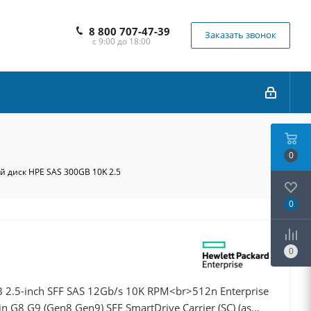
8 800 707-47-39
Заказать звонок
с 9:00 до 18:00
0
й диск HPE SAS 300GB 10K 2.5
0
0
2.5-inch SFF SAS 12Gb/s 10K RPM<br>512n Enterprise
n G8 G9 (Gen8 Gen9) SFF SmartDrive Carrier (SC) (as