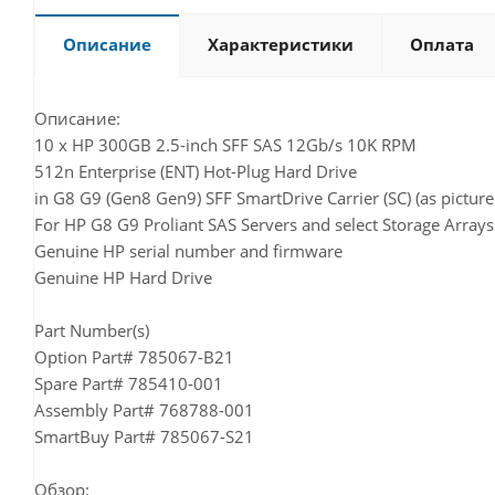
Описание
Характеристики
Оплата
Описание:
10 x HP 300GB 2.5-inch SFF SAS 12Gb/s 10K RPM
512n Enterprise (ENT) Hot-Plug Hard Drive
in G8 G9 (Gen8 Gen9) SFF SmartDrive Carrier (SC) (as picture
For HP G8 G9 Proliant SAS Servers and select Storage Arrays
Genuine HP serial number and firmware
Genuine HP Hard Drive
Part Number(s)
Option Part# 785067-B21
Spare Part# 785410-001
Assembly Part# 768788-001
SmartBuy Part# 785067-S21
Обзор: