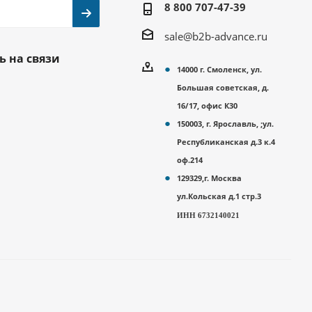
8 800 707-47-39
sale@b2b-advance.ru
ь на связи
14000 г. Смоленск, ул.
Большая советская, д.
16/17, офис К30
150003, г. Ярославль, ;ул.
Республиканская д.3 к.4
оф.214
129329,г. Москва
ул.Кольская д.1 стр.3
ИНН 6732140021