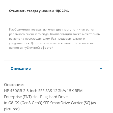
корпоративным системам хранения данных
растут и становятся все более сложными, такие
Стоимость товара указана с НДС 22%.
факторы, как большая емкость, большая
плотность, масштабируемость, безопасность и
доступность, становятся как никогда важными.
Изображения товара, включая цвет, могут отличаться от
Корпоративные центры обработки данных
реального внешнего вида. Комплектация также может быть
изменена производителем без предварительного
должны быть постоянно в сети, выполнять
уведомления. Данное описание и количество товара не
запросы от множества пользователей
является публичной офертой
одновременно, обеспечивать постоянный рост и
расширение и поддерживаться во время работы.
Последовательный интерфейс SCSI отвечает всем
Описание
этим требованиям, обеспечивая при этом
высочайшую производительность.
Описание:
HP 450GB 2.5-inch SFF SAS 12Gb/s 15K RPM
Enterprise (ENT) Hot-Plug Hard Drive
in G8 G9 (Gen8 Gen9) SFF SmartDrive Carrier (SC) (as
pictured)