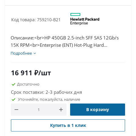
Код товара: 759210-B21
Описание:<br>HP 450GB 2.5-inch SFF SAS 12Gb/s
15K RPM<br>Enterprise (ENT) Hot-Plug Hard
Drive<br>in G8 G9 (Gen8 Gen9) SFF SmartDrive
Подробнее
Carrier (SC) (as pictured)<br>For HP G8 G9 Proliant
SAS Servers and select Storage Arrays<br>Genuine HP
16 911
₽
/шт
serial number and firmware<br>Genuine HP Hard
Drive<br><br>Part Number(s)<br>Option Part#
Достаточно
759210-B21<br>Spare Part# 759547-
Срок поставки: 2-3 рабочих дня
001<br>Assembly Part# 748385-002<br>SmartBuy
Уточняйте, пожалуйста, наличие
Part# 759210-S21<br><br>Обзор: <br>SAS - это
В корзину
логическая эволюция SCSI, включая его давно
установленные программные преимущества и
последовательный интерфейс физического
Купить в 1 клик
соединения. Поскольку требования к