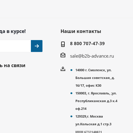
да в курсе!
Наши контакты
8 800 707-47-39
sale@b2b-advance.ru
ь на связи
14000 г. Смоленск, ул.
Большая советская, д.
16/17, офис К30
150003, г. Ярославль, ;ул.
Республиканская д.3 к.4
оф.214
129329,г. Москва
ул.Кольская д.1 стр.3
ИНН 6732140021