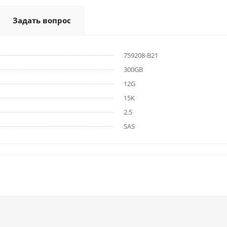
Задать вопрос
759208-B21
300GB
12G
15K
2.5
SAS