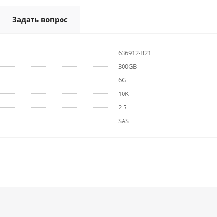
Задать вопрос
636912-B21
300GB
6G
10K
2.5
SAS