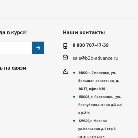
да в курсе!
Наши контакты
8 800 707-47-39
sale@b2b-advance.ru
ь на связи
14000 г. Смоленск, ул.
Большая советская, д.
16/17, офис К30
150003, г. Ярославль, ;ул.
Республиканская д.3 к.4
оф.214
129329,г. Москва
ул.Кольская д.1 стр.3
ИНН 6732140021