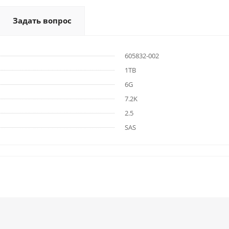
Задать вопрос
605832-002
1TB
6G
7.2K
2.5
SAS