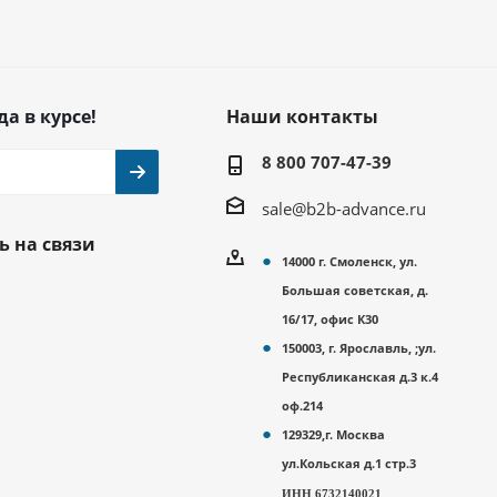
да в курсе!
Наши контакты
8 800 707-47-39
sale@b2b-advance.ru
ь на связи
14000 г. Смоленск, ул.
Большая советская, д.
16/17, офис К30
150003, г. Ярославль, ;ул.
Республиканская д.3 к.4
оф.214
129329,г. Москва
ул.Кольская д.1 стр.3
ИНН 6732140021