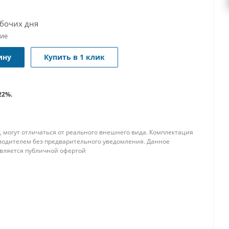
абочих дня
чие
ину
Купить в 1 клик
22%.
, могут отличаться от реального внешнего вида. Комплектация
водителем без предварительного уведомления. Данное
является публичной офертой