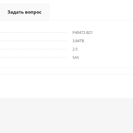
Задать вопрос
P40472-B21
3.84TB
2.5
SAS