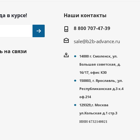
да в курсе!
Наши контакты
8 800 707-47-39
sale@b2b-advance.ru
ь на связи
14000 г. Смоленск, ул.
Большая советская, д.
16/17, офис К30
150003, г. Ярославль, ;ул.
Республиканская д.3 к.4
оф.214
129329,г. Москва
ул.Кольская д.1 стр.3
ИНН 6732140021